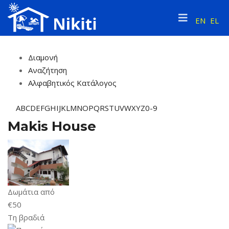
EN
EL
Διαμονή
Αναζήτηση
Αλφαβητικός Κατάλογος
A
B
C
D
E
F
G
H
I
J
K
L
M
N
O
P
Q
R
S
T
U
V
W
X
Y
Z
0-9
Makis House
Δωμάτια από
€
50
Τη βραδιά